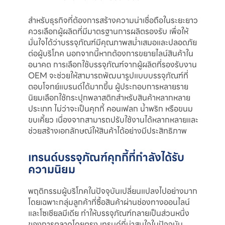
สำหรับธุรกิจที่ต้องการสร้างความน่าเชื่อถือในระยะยาว
ควรเลือกผู้ผลิตที่มีมาตรฐานการผลิตรองรับ เพื่อให้
มั่นใจได้ว่าบรรจุภัณฑ์มีคุณภาพสม่ำเสมอและปลอดภัย
ต่อผู้บริโภค นอกจากนี้หากต้องการขยายไลน์สินค้าใน
อนาคต การเลือกใช้บรรจุภัณฑ์จากผู้ผลิตที่รองรับงาน
OEM จะช่วยให้สามารถพัฒนารูปแบบบรรจุภัณฑ์ที่
ตอบโจทย์แบรนด์ได้มากขึ้น ผู้ประกอบการหลายราย
นิยมเลือกใช้กระปุกพลาสติกสำหรับสินค้าหลากหลาย
ประเภท ไม่ว่าจะเป็นคุกกี้ คอนเฟลก น้ำพริก หรือขนม
ขบเคี้ยว เนื่องจากสามารถปรับใช้งานได้หลากหลายและ
ช่วยสร้างเอกลักษณ์ให้สินค้าได้อย่างมีประสิทธิภาพ
เทรนด์บรรจุภัณฑ์คุกกี้ที่กำลังได้รับ
ความนิยม
พฤติกรรมผู้บริโภคในปัจจุบันเปลี่ยนแปลงไปอย่างมาก
โดยเฉพาะกลุ่มลูกค้าที่ซื้อสินค้าผ่านช่องทางออนไลน์
และโซเชียลมีเดีย ทำให้บรรจุภัณฑ์กลายเป็นส่วนหนึ่ง
ของการตลาดโดยตรง เทรนด์ที่น่าสนใจในปัจจุบัน