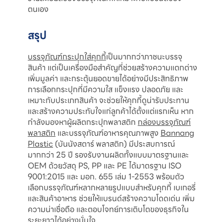
ตนเอง
สรุป
บรรจุภัณฑ์กระปุกใส่คุกกี้
เป็นมากกว่าภาชนะบรรจุ
สินค้า แต่เป็นเครื่องมือสำคัญที่ช่วยสร้างความแตกต่าง
เพิ่มมูลค่า และกระตุ้นยอดขายได้อย่างมีประสิทธิภาพ
การเลือกกระปุกที่มีความใส แข็งแรง ปลอดภัย และ
เหมาะกับประเภทสินค้า จะช่วยให้คุกกี้ดูน่ารับประทาน
และสร้างความประทับใจแก่ลูกค้าได้ตั้งแต่แรกเห็น หาก
กำลังมองหาผู้ผลิตกระปุกพลาสติก
กล่องบรรจุภัณฑ์
พลาสติก
และบรรจุภัณฑ์อาหารคุณภาพสูง
Bannang
Plastic
(บันนังสตาร์ พลาสติก) มีประสบการณ์
มากกว่า 25 ปี รองรับงานผลิตทั้งแบบมาตรฐานและ
OEM ด้วยวัสดุ PS, PP และ PE ได้มาตรฐาน ISO
9001:2015 และ มอก. 655 เล่ม 1-2553 พร้อมตัว
เลือกบรรจุภัณฑ์หลากหลายรูปแบบสำหรับคุกกี้ เบเกอรี่
และสินค้าอาหาร ช่วยให้แบรนด์สร้างความโดดเด่น เพิ่ม
ความน่าเชื่อถือ และตอบโจทย์การเติบโตของธุรกิจใน
ระยะยาวได้อย่างมั่นใจ