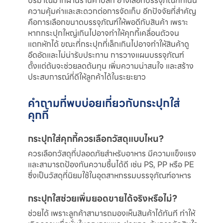
ปริมาณมากผ่านร้านค้าปลีก อาจเลือกบรรจุภัณฑ์ที่เน้น
ความคุ้มค่าและสะดวกต่อการจัดเก็บ อีกปัจจัยที่สำคัญ
คือการเลือกขนาดบรรจุภัณฑ์ให้พอดีกับสินค้า เพราะ
หากกระปุกใหญ่เกินไปอาจทำให้คุกกี้เคลื่อนตัวจน
แตกหักได้ ขณะที่กระปุกที่เล็กเกินไปอาจทำให้สินค้าดู
อึดอัดและไม่น่ารับประทาน การวางแผนบรรจุภัณฑ์
ตั้งแต่ต้นจะช่วยลดต้นทุน เพิ่มความน่าสนใจ และสร้าง
ประสบการณ์ที่ดีให้ลูกค้าได้ในระยะยาว
คำถามที่พบบ่อยเกี่ยวกับกระปุกใส่
คุกกี้
กระปุกใส่คุกกี้ควรเลือกวัสดุแบบไหน?
ควรเลือกวัสดุที่ปลอดภัยสำหรับอาหาร มีความแข็งแรง
และสามารถป้องกันความชื้นได้ดี เช่น PS, PP หรือ PE
ซึ่งเป็นวัสดุที่นิยมใช้ในอุตสาหกรรมบรรจุภัณฑ์อาหาร
กระปุกใสช่วยเพิ่มยอดขายได้จริงหรือไม่?
ช่วยได้ เพราะลูกค้าสามารถมองเห็นสินค้าได้ทันที ทำให้