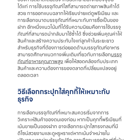
ได้แก่ การใช้บรรจุภัณฑ์ใสที่สามารถถ่ายภาพสินค้าได้
สวย การออกแบบฉลากให้เรียบง่ายแต่ดูพรีเมียม และ
การเลือกขนาดบรรจุภัณฑ์ที่เหมาะกับการซื้อเป็นของ
ฝาก อีกหนึ่งแนวโน้มที่ได้รับความนิยมคือการใช้บรรจุ
ภัณฑ์ที่สามารถนำกลับมาใช้ซ้ำได้ ซึ่งช่วยเพิ่มคุณค่าให้
สินค้าและสร้างความประทับใจแก่ลูกค้าในระยะยาว
สำหรับธุรกิจที่ต้องการต่อยอดด้านบรรจุภัณฑ์อาหาร
สามารถศึกษาแนวทางเพิ่มเติมเกี่ยวกับการเลือก
บรรจุ
ภัณฑ์อาหารคุณภาพสูง
เพื่อให้สอดคล้องกับประเภท
สินค้าและความต้องการของตลาดที่เปลี่ยนแปลงอยู่
ตลอดเวลา
วิธีเลือกกระปุกใส่คุกกี้ให้เหมาะกับ
ธุรกิจ
การเลือกบรรจุภัณฑ์ที่เหมาะสมควรเริ่มจากการ
วิเคราะห์สินค้าของตนเองก่อน หากเป็นคุกกี้พรีเมียมที่
เน้นขายเป็นของฝาก อาจเลือกกระปุกใสทรงกลมที่มี
ดีไซน์สวยงามและดูหรูหราแต่หากเน้นจำหน่ายใน