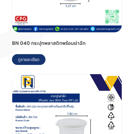
BN 040 กระปุกพลาสติกพร้อมฝาฉีก
ดูรายละเอียด